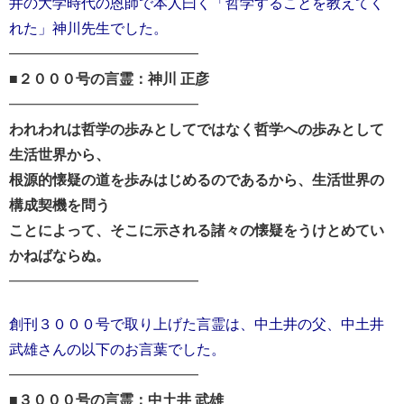
井の大学時代
の恩師で本人曰く「哲学することを教えてく
れた」神川先生でした。
━━━━━━━━━━━━━━━
■２０００号の言霊：神川 正彦
━━━━━━━━━━━━━━━
われわれは哲学の歩みとしてではなく哲学への歩みとして
生活世界から、
根源的懐疑の道を歩みはじめるのであるから、生活世界の
構成契機を問う
ことによって、そこに示される諸々の懐疑をうけとめてい
かねばならぬ。
━━━━━━━━━━━━━━━
創刊３０００号で取り上げた言霊は、中土井の父、中土井
武雄
さんの以下のお言葉でした。
━━━━━━━━━━━━━━━
■３０００号の言霊：中土井 武雄